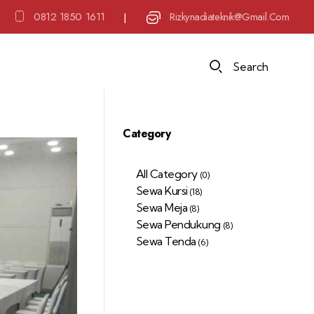
0812 1850 1611
Rizkynadiateknik@gmail.com
|
Search
Category
All Category
(0)
Sewa Kursi
(18)
Sewa Meja
(8)
Sewa Pendukung
(8)
Sewa Tenda
(6)