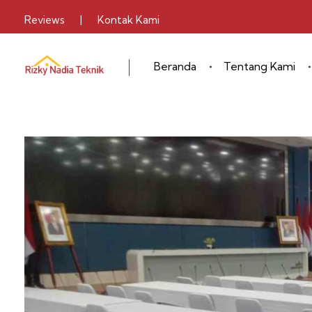
Reviews
|
Kontak Kami
Beranda
Tentang Kami
Sewa Alat Pesta
Layanan Sewa Alat Pesta