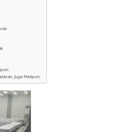
knik
ik
puti:
atan, Juga Meliputi: