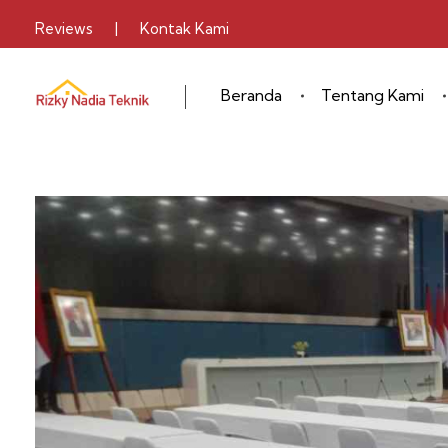
Reviews
|
Kontak Kami
Beranda
Tentang Kami
Sewa Alat Pesta
Layanan Sewa Alat Pesta