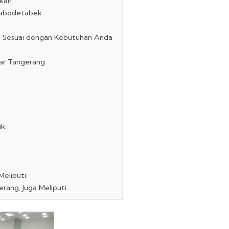
ikan
 Jabodetabek
ng Sesuai dengan Kebutuhan Anda
ear Tangerang
ik
eliputi:
rang, Juga Meliputi: