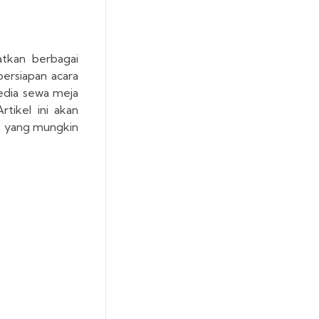
atkan berbagai
persiapan acara
edia sewa meja
tikel ini akan
h yang mungkin