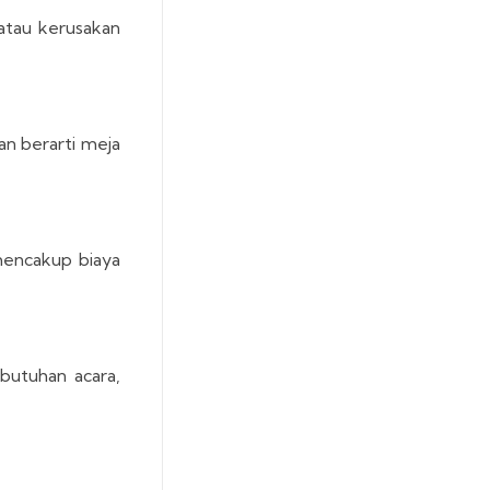
atau kerusakan
n berarti meja
mencakup biaya
utuhan acara,