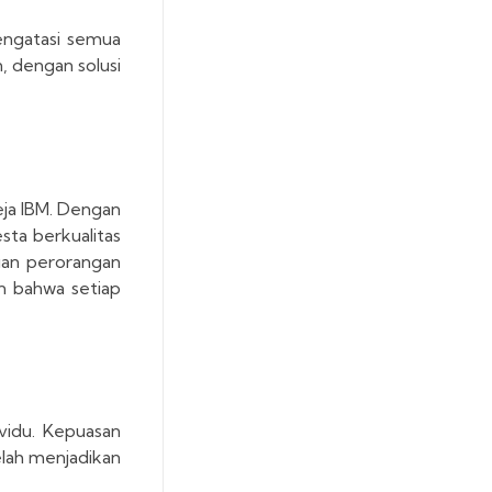
engatasi semua
, dengan solusi
eja IBM. Dengan
ta berkualitas
luan perorangan
n bahwa setiap
ividu. Kepuasan
elah menjadikan