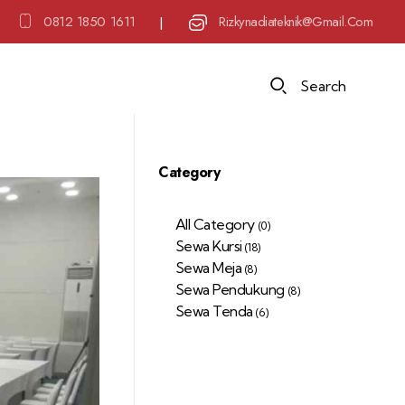
0812 1850 1611
Rizkynadiateknik@gmail.com
|
Search
Category
All Category
(0)
Sewa Kursi
(18)
Sewa Meja
(8)
Sewa Pendukung
(8)
Sewa Tenda
(6)