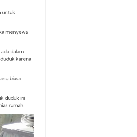
n untuk
tika menyewa
s ada dalam
k duduk karena
yang biasa
k duduk ini
hias rumah.