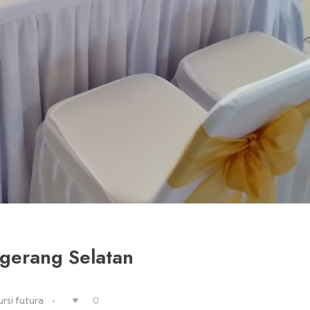
ngerang Selatan
rsi futura
0