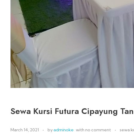
Sewa Kursi Futura Cipayung Ta
March 14, 2021
by
adminoke
with
no comment
sewa ku