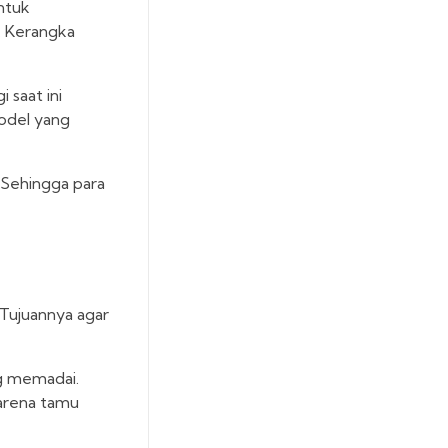
ntuk
l. Kerangka
 saat ini
model yang
. Sehingga para
 Tujuannya agar
ng memadai.
arena tamu