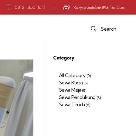
0812 1850 1611
Rizkynadiateknik@gmail.com
|
Search
Category
All Category
(0)
Sewa Kursi
(18)
Sewa Meja
(8)
Sewa Pendukung
(8)
Sewa Tenda
(6)