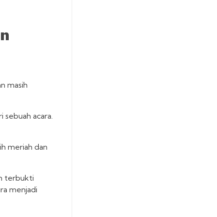
an
an masih
i sebuah acara.
bih meriah dan
 terbukti
ura menjadi