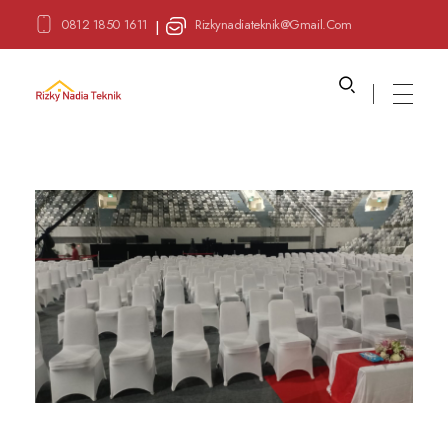
0812 1850 1611
Rizkynadiateknik@gmail.com
|
Sewa Alat Pesta
Layanan Sewa Alat Pesta