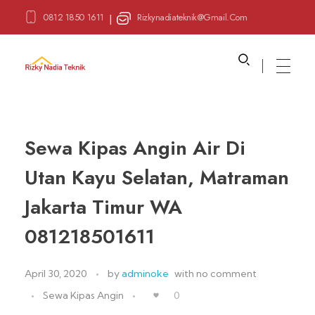
0812 1850 1611
Rizkynadiateknik@gmail.com
|
Sewa Alat Pesta
Layanan Sewa Alat Pesta
Sewa Kipas Angin Air Di
Utan Kayu Selatan, Matraman
Jakarta Timur WA
081218501611
April 30, 2020
by
adminoke
with
no comment
Sewa Kipas Angin
0