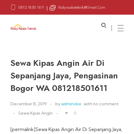
0812 1850 1611
Rizkynadiateknik@gmail.com
|
Sewa Alat Pesta
Layanan Sewa Alat Pesta
Sewa Kipas Angin Air Di
Sepanjang Jaya, Pengasinan
Bogor WA 081218501611
December 8, 2019
by
adminoke
with
no comment
Sewa Kipas Angin
0
[permalink]Sewa Kipas Angin Air Di Sepanjang Jaya,