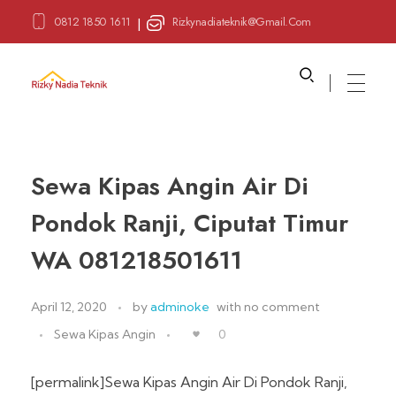
0812 1850 1611
Rizkynadiateknik@gmail.com
|
Sewa Alat Pesta
Layanan Sewa Alat Pesta
Sewa Kipas Angin Air Di
Pondok Ranji, Ciputat Timur
WA 081218501611
April 12, 2020
by
adminoke
with
no comment
Sewa Kipas Angin
0
[permalink]Sewa Kipas Angin Air Di Pondok Ranji,