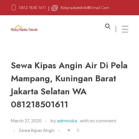
0812 1850 1611
Rizkynadiateknik@gmail.com
|
Sewa Alat Pesta
Layanan Sewa Alat Pesta
Sewa Kipas Angin Air Di Pela
Mampang, Kuningan Barat
Jakarta Selatan WA
081218501611
March 27, 2020
by
adminoke
with
no comment
Sewa Kipas Angin
0