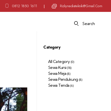
0812 1850 1611
Rizkynadiateknik@gmail.com
|
Search
Category
All Category
(0)
Sewa Kursi
(18)
Sewa Meja
(8)
Sewa Pendukung
(8)
Sewa Tenda
(6)