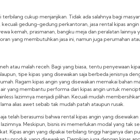
ni terbilang cukup menjanjikan. Tidak ada salahnya bagi masya
 kecuali gedung-gedung perkantoran, jasa rental kipas angin
yewa kemah, prasmanan, bangku meja dan peralatan lainnya 
oran yang membutuhkan jasa ini, namun juga perumahan atau
aneh atau malah receh. Bagi yang biasa, tentu penyewaan kipa
upun, tipe kipas yang disewakan saja berbeda jenisnya deng
rumah. Ragam kipas angin yang disewakan memakai bahan mat
air yang membantu performa dari kipas angin untuk mencip
tainless lazimnya menjadi pilihan. Kecuali mudah membersihka
an lama alias awet sebab tak mudah patah ataupun rusak.
a telah berasumsi bahwa rental kipas angin yang disewakan 
zimnya. Meskipun, bisnis ini memerlukan modal yang tak sedi
kat. Kipas angin yang dipakai terbilang tinggi harganya dan pu
 satu produk yang disewakan. Demikian juga dengan kipas angi