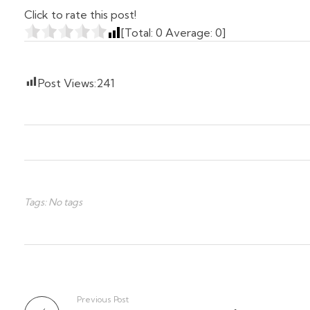
Click to rate this post!
[Total:
0
Average:
0
]
Post Views:
241
Tags: No tags
Previous Post