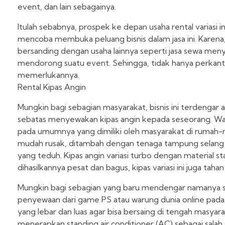
event, dan lain sebagainya.
Itulah sebabnya, prospek ke depan usaha rental variasi i
mencoba membuka peluang bisnis dalam jasa ini. Karena,
bersanding dengan usaha lainnya seperti jasa sewa men
mendorong suatu event. Sehingga, tidak hanya perkant
memerlukannya.
Rental Kipas Angin
Mungkin bagi sebagian masyarakat, bisnis ini terdengar 
sebatas menyewakan kipas angin kepada seseorang. Wala
pada umumnya yang dimiliki oleh masyarakat di rumah-
mudah rusak, ditambah dengan tenaga tampung selang 
yang teduh. Kipas angin variasi turbo dengan material s
dihasilkannya pesat dan bagus, kipas variasi ini juga tah
Mungkin bagi sebagian yang baru mendengar namanya saj
penyewaan dari game PS atau warung dunia online pada la
yang lebar dan luas agar bisa bersaing di tengah masyara
menerapkan standing air conditioner (AC) sebagai salah