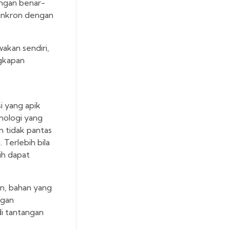
engan benar-
 sinkron dengan
akan sendiri,
ngkapan
i yang apik
nologi yang
n tidak pantas
Terlebih bila
ih dapat
Pun, bahan yang
ngan
di tantangan