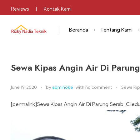
Reviews
|
Kontak Kami
Beranda
Tentang Kami
Sewa Alat Pesta
Layanan Sewa Alat Pesta
Sewa Kipas Angin Air Di Parun
June 19, 2020
by
adminoke
with
no comment
Sewa Kip
[permalink]Sewa Kipas Angin Air Di Parung Serab, Cile