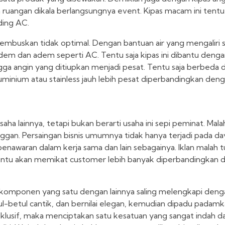
an ruangan dikala berlangsungnya event. Kipas macam ini ten
ding AC.
ihembuskan tidak optimal. Dengan bantuan air yang mengaliri 
dem dan adem seperti AC. Tentu saja kipas ini dibantu den
gga angin yang ditiupkan menjadi pesat. Tentu saja berbeda 
aluminium atau stainless jauh lebih pesat diperbandingkan den
aha lainnya, tetapi bukan berarti usaha ini sepi peminat. Mala
nggan. Persaingan bisnis umumnya tidak hanya terjadi pada da
penawaran dalam kerja sama dan lain sebagainya. Iklan malah tu
 tentu akan memikat customer lebih banyak diperbandingkan d
a komponen yang satu dengan lainnya saling melengkapi deng
tul-betul cantik, dan bernilai elegan, kemudian dipadu pada
klusif, maka menciptakan satu kesatuan yang sangat indah d