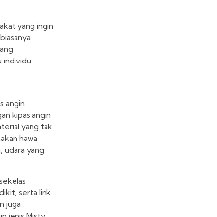
rakat yang ingin
 biasanya
yang
 individu
s angin
an kipas angin
erial yang tak
takan hawa
n, udara yang
sekelas
kit, serta link
n juga
n jenis Misty