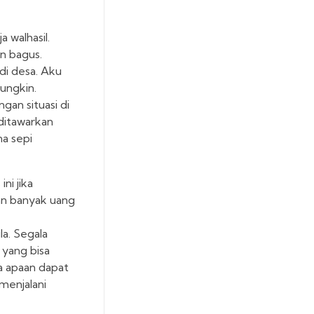
 walhasil.
n bagus.
di desa. Aku
ungkin.
gan situasi di
ditawarkan
na sepi
ni jika
an banyak uang
a. Segala
 yang bisa
a apaan dapat
 menjalani