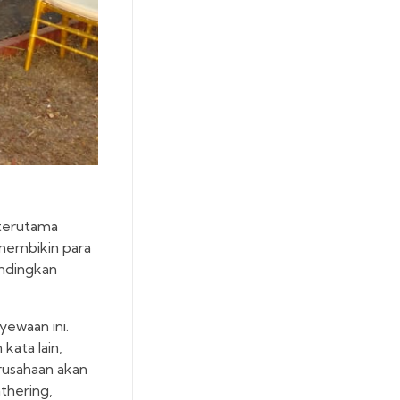
 terutama
membikin para
andingkan
yewaan ini.
kata lain,
erusahaan akan
thering,