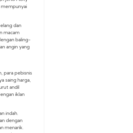
tu mempunyai
selang dan
gan macam
dengan baling-
gan angin yang
h, para pebisnis
ya saing harga,
rut andil
engan iklan
an indah.
mkan dengan
an menarik.