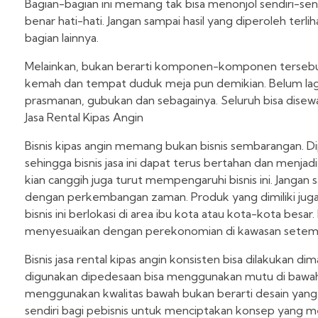
Bagian-bagian ini memang tak bisa menonjol sendiri-se
benar hati-hati. Jangan sampai hasil yang diperoleh ter
bagian lainnya.
Melainkan, bukan berarti komponen-komponen tersebut ti
kemah dan tempat duduk meja pun demikian. Belum lagi
prasmanan, gubukan dan sebagainya. Seluruh bisa disew
Jasa Rental Kipas Angin
Bisnis kipas angin memang bukan bisnis sembarangan. D
sehingga bisnis jasa ini dapat terus bertahan dan menj
kian canggih juga turut mempengaruhi bisnis ini. Janga
dengan perkembangan zaman. Produk yang dimiliki juga k
bisnis ini berlokasi di area ibu kota atau kota-kota bes
menyesuaikan dengan perekonomian di kawasan setem
Bisnis jasa rental kipas angin konsisten bisa dilakukan d
digunakan dipedesaan bisa menggunakan mutu di bawahn
menggunakan kwalitas bawah bukan berarti desain yang 
sendiri bagi pebisnis untuk menciptakan konsep yang 