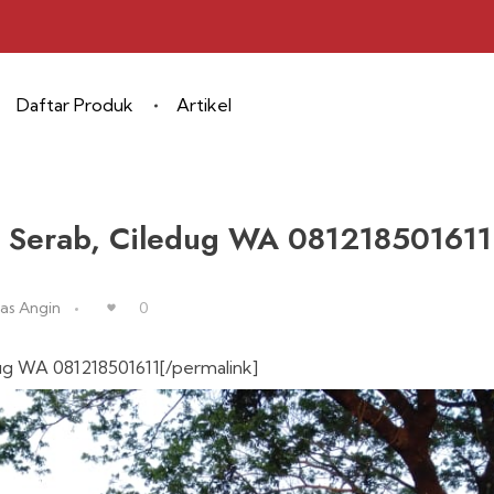
Daftar Produk
Artikel
g Serab, Ciledug WA 081218501611
as Angin
0
dug WA 081218501611[/permalink]