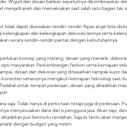
ndiri. Wujud dan desain bahkan sepatutnya dikombinasikan d
lihat menjadi aneh dan memaksakan saat salah satu bagian tak
dak dapat disewakan sendiri-sendiri. Kipas angin bisa disew
 kelengkapan dan kelengkapan dekorasi lainnya serta kele
akan secara sendiri-sendiri pantas dengan kebutuhannya.
iperlukan konsep yang matang, desain yang menarik, dekoras
adi opsi masyarakat. Perkembangan fashion serta kemajuan tek
n sampai, desain dan dekorasi yang ditawarkan nampak kuno da
onsisten seharusnya mengikuti kemajuan teknologi saat itu. 
ar. Padahal untuk tempat pedesaan, desain yang dihadirkan mas
pat.
imana saja. Tidak hanya di perkotaan tetapi juga di pedesaan. 
ya menyesuaikan dana dari si pengguna jasa. Akan tapi, de
dihadirkan pun bermutu rendahan. Saja ini tentu akan menja
menarik dengan budget yang minim.