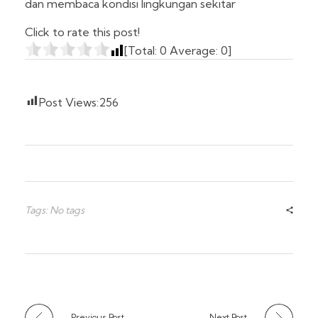
dan membaca kondisi lingkungan sekitar
Click to rate this post!
[Total:
0
Average:
0
]
Post Views:
256
Tags: No tags
Previous Post
Next Post