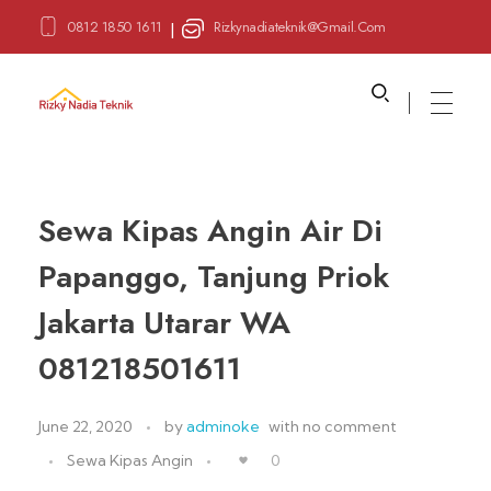
0812 1850 1611
Rizkynadiateknik@gmail.com
|
Sewa Alat Pesta
Layanan Sewa Alat Pesta
Sewa Kipas Angin Air Di
Papanggo, Tanjung Priok
Jakarta Utarar WA
081218501611
June 22, 2020
by
adminoke
with
no comment
Sewa Kipas Angin
0