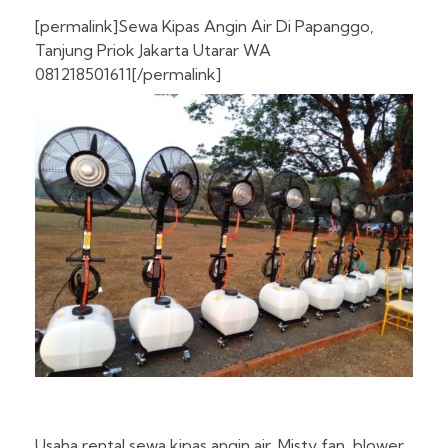
[permalink]Sewa Kipas Angin Air Di Papanggo,
Tanjung Priok Jakarta Utarar WA
081218501611[/permalink]
Usaha rental sewa kipas angin air, Misty fan, blower,