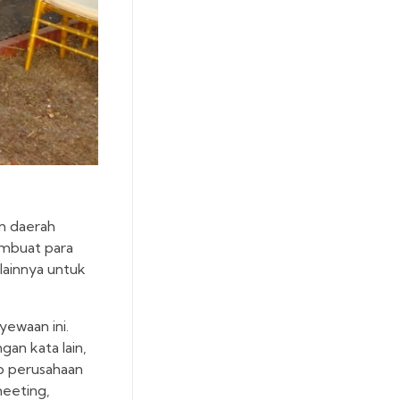
am daerah
embuat para
lainnya untuk
yewaan ini.
an kata lain,
ab perusahaan
meeting,