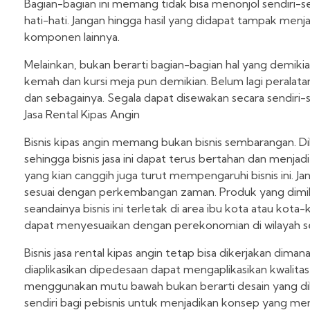
Bagian-bagian ini memang tidak bisa menonjol sendiri-s
hati-hati. Jangan hingga hasil yang didapat tampak me
komponen lainnya.
Melainkan, bukan berarti bagian-bagian hal yang demikian
kemah dan kursi meja pun demikian. Belum lagi peralat
dan sebagainya. Segala dapat disewakan secara sendiri-
Jasa Rental Kipas Angin
Bisnis kipas angin memang bukan bisnis sembarangan. D
sehingga bisnis jasa ini dapat terus bertahan dan menja
yang kian canggih juga turut mempengaruhi bisnis ini. Ja
sesuai dengan perkembangan zaman. Produk yang dimiliki
seandainya bisnis ini terletak di area ibu kota atau ko
dapat menyesuaikan dengan perekonomian di wilayah 
Bisnis jasa rental kipas angin tetap bisa dikerjakan dima
diaplikasikan dipedesaan dapat mengaplikasikan kwalita
menggunakan mutu bawah bukan berarti desain yang diha
sendiri bagi pebisnis untuk menjadikan konsep yang m