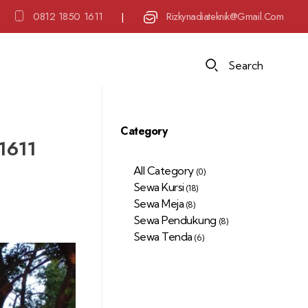
0812 1850 1611
Rizkynadiateknik@gmail.com
|
Search
Category
1611
All Category
(0)
Sewa Kursi
(18)
Sewa Meja
(8)
Sewa Pendukung
(8)
Sewa Tenda
(6)