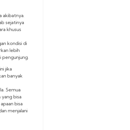
a akibatnya.
b sejatinya
ara khusus
an kondisi di
rkan lebih
pi pengunjung.
i jika
kan banyak
ila. Semua
 yang bisa
 apaan bisa
dan menjalani