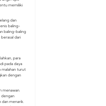
entu memiliki
selang dan
enis baling-
n baling-baling
 berasal dari
Bahkan, para
adi pada daya
n malahan turut
ngkan dengan
gan menawan.
an dengan
h dan menarik.