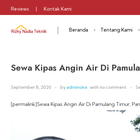
Reviews
|
Kontak Kami
Beranda
Tentang Kami
Sewa Alat Pesta
Layanan Sewa Alat Pesta
Sewa Kipas Angin Air Di Pamu
September 8, 2020
by
adminoke
with
no comment
S
[permalink]Sewa Kipas Angin Air Di Pamulang Timur, P