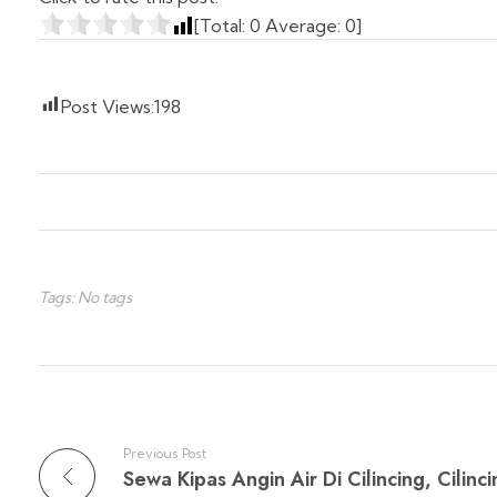
[Total:
0
Average:
0
]
Post Views:
198
Tags: No tags
Previous Post