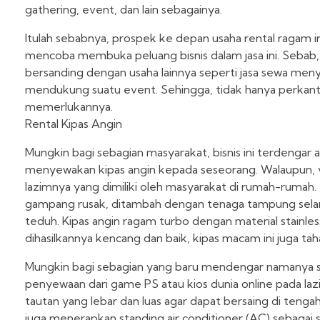
gathering, event, dan lain sebagainya.
Itulah sebabnya, prospek ke depan usaha rental ragam in
mencoba membuka peluang bisnis dalam jasa ini. Sebab, 
bersanding dengan usaha lainnya seperti jasa sewa me
mendukung suatu event. Sehingga, tidak hanya perkanto
memerlukannya.
Rental Kipas Angin
Mungkin bagi sebagian masyarakat, bisnis ini terdengar
menyewakan kipas angin kepada seseorang. Walaupun, va
lazimnya yang dimiliki oleh masyarakat di rumah-rumah
gampang rusak, ditambah dengan tenaga tampung selang
teduh. Kipas angin ragam turbo dengan material stainle
dihasilkannya kencang dan baik, kipas macam ini juga ta
Mungkin bagi sebagian yang baru mendengar namanya sa
penyewaan dari game PS atau kios dunia online pada laz
tautan yang lebar dan luas agar dapat bersaing di tenga
juga menerapkan standing air conditioner (AC) sebagai 