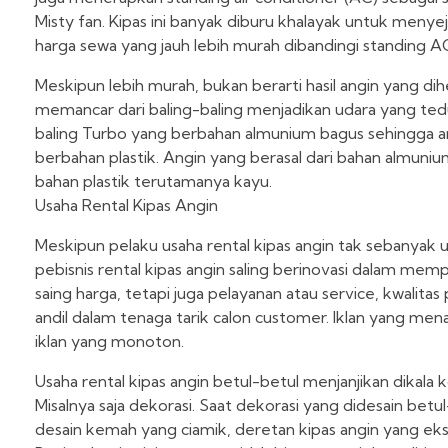
Misty fan. Kipas ini banyak diburu khalayak untuk meny
harga sewa yang jauh lebih murah dibandingi standing A
Meskipun lebih murah, bukan berarti hasil angin yang di
memancar dari baling-baling menjadikan udara yang teduh
baling Turbo yang berbahan almunium bagus sehingga an
berbahan plastik. Angin yang berasal dari bahan almunium
bahan plastik terutamanya kayu.
Usaha Rental Kipas Angin
Meskipun pelaku usaha rental kipas angin tak sebanyak us
pebisnis rental kipas angin saling berinovasi dalam mem
saing harga, tetapi juga pelayanan atau service, kwalita
andil dalam tenaga tarik calon customer. Iklan yang m
iklan yang monoton.
Usaha rental kipas angin betul-betul menjanjikan dika
Misalnya saja dekorasi. Saat dekorasi yang didesain bet
desain kemah yang ciamik, deretan kipas angin yang ek