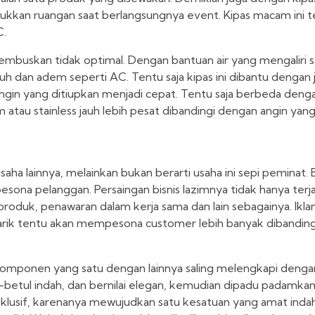
ejukkan ruangan saat berlangsungnya event. Kipas macam ini t
C.
hembuskan tidak optimal. Dengan bantuan air yang mengaliri 
 dan adem seperti AC. Tentu saja kipas ini dibantu dengan j
gin yang ditiupkan menjadi cepat. Tentu saja berbeda denga
 atau stainless jauh lebih pesat dibandingi dengan angin yang
aha lainnya, melainkan bukan berarti usaha ini sepi peminat. 
pesona pelanggan. Persaingan bisnis lazimnya tidak hanya terj
s produk, penawaran dalam kerja sama dan lain sebagainya. Ikla
enarik tentu akan mempesona customer lebih banyak dibandi
la komponen yang satu dengan lainnya saling melengkapi den
ul-betul indah, dan bernilai elegan, kemudian dipadu padamk
sklusif, karenanya mewujudkan satu kesatuan yang amat inda