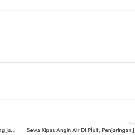
Nex
Sewa Kipas Angin Air Di Cilincing, Cilincing Jakarta Utara WA 081218501611