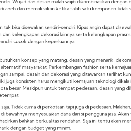
endiri. Wujud dan desain malah wajib dikombinasikan dengan
njadi aneh dan memaksakan ketika salah satu komponen tidak 
 tak bisa disewakan sendiri-sendiri. Kipas angin dapat disewak
an dan kelengkapan dekorasi lainnya serta kelengkapan pras
sendiri cocok dengan keperluannya.
ibutuhkan konsep yang matang, desain yang menarik, dekoras
di alternatif masyarakat. Perkembangan fashion serta kemajua
ngan sampai, desain dan dekorasi yang ditawarkan terlihat ku
 juga konsisten harus mengikuti kemajuan teknologi dikala i
ta-kota besar. Meskipun untuk tempat pedesaan, desain yang d
setempat.
na saja. Tidak cuma di perkotaan tapi juga di pedesaan. Malaha
s di bawahnya menyesuaikan dana dari si pengguna jasa. Akan
dirkan bahkan berkualitas rendahan. Saja ini tentu akan men
enarik dengan budget yang minim.