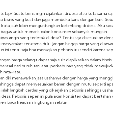
tetap? Suatu bisnis ingin dijalankan di desa atau kota sama saj
 bisnis yang kuat dan juga membuka kans dengan baik. Seba
di kota jauh lebih menguntungkan ketimbang di desa. Aku sec
 bagus untuk menarik calon konsumen sebanyak mungkin.
kipas angin yang terletak di desa? Tentu saja disesuaikan deng
i masyarakat terutama dulu. Jangan hingga harga yang ditawa
 ini tentu saja bisa merugikan pebisnis itu sendiri karena se
an harga selangit dapat saja sulit diaplikasikan dalam bisnis in
berasal dari buruh tani atau perkebunan yang tidak mewujud
h rata-rata.
akan diri menawarkan jasa usahanya dengan harga yang mengg
sehingga dapat menyesuaikan bahan dengan mutu seperti apa
ialah langkah cerdas yang dikerjakan pebisnis sehingga usaha
desa. Pebisnis seperi ini pula akan konsisten dapat bertahan 
membaca keadaan lingkungan sekitar