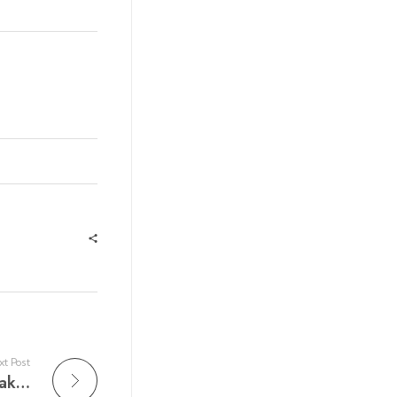
t Post
Sewa Kipas Angin Air Di Pluit, Penjaringan Jakarta Utara WA 081218501611