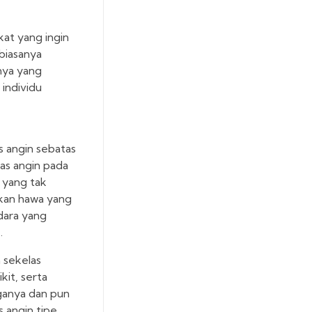
kat yang ingin
biasanya
nya yang
individu
s angin sebatas
as angin pada
 yang tak
dkan hawa yang
dara yang
.
 sekelas
kit, serta
rganya dan pun
 angin tipe