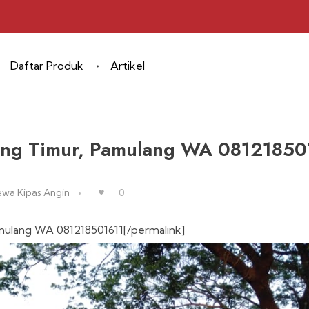
Daftar Produk
Artikel
lang Timur, Pamulang WA 08121850
ewa Kipas Angin
0
amulang WA 081218501611[/permalink]