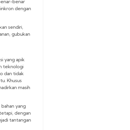
 benar-benar
sinkron dengan
an sendiri,
manan, gubukan
i yang apik
n teknologi
no dan tidak
tu. Khusus
ihadirkan masih
n, bahan yang
 tetapi, dengan
jadi tantangan