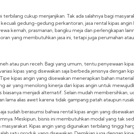
i terbilang cukup menjanjikan. Tak ada salahnya bagi masyara
kecuali gedung-gedung perkantoran, jasa rental kipas angin 
nyewa kemah, prasmanan, bangku meja dan perlengkapan lain
ran yang membutuhkan jasa ini, tetapi juga perumahan atau 
 aneh atau pun receh. Bagi yang umum, tentu penyewaan kipa
riasi kipas yang disewakan saja berbeda jenisnya dengan kip
. Tipe kipas angin yang disewakan menerapkan bahan material
 air yang menolong kinerja dari kipas angin untuk mewuju
ss biasanya menjadi alternatif. Selain mudah membersihkan, u
han lama alias awet karena tidak gampang patah ataupun rusak
ja sudah berasumsi bahwa rental kipas angin yang disewakan
imnya. Meskipun, bisnis ini membutuhkan modal yang tak sedi
h masyarakat. Kipas angin yang digunakan terbilang tinggi ha
salah satu produk yang disewakan. Demikian juga dengan kipas