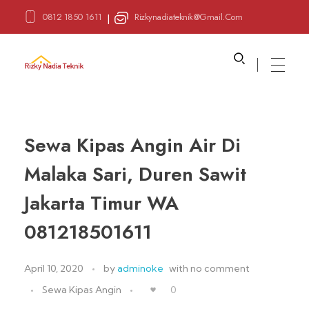
0812 1850 1611
Rizkynadiateknik@gmail.com
|
Sewa Alat Pesta
Layanan Sewa Alat Pesta
Sewa Kipas Angin Air Di
Malaka Sari, Duren Sawit
Jakarta Timur WA
081218501611
April 10, 2020
by
adminoke
with
no comment
Sewa Kipas Angin
0