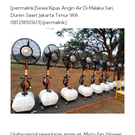
[permalink]Sewa Kipas Angin Air Di Malaka Sari,
Duren Sawit Jakarta Timur WA
081218501611[/permalink]
Usaha rental sewa kipas angin air, Misty fan, blower,