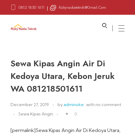
0812 1850 1611
Rizkynadiateknik@gmail.com
|
Sewa Alat Pesta
Layanan Sewa Alat Pesta
Sewa Kipas Angin Air Di
Kedoya Utara, Kebon Jeruk
WA 081218501611
December 27, 2019
by
adminoke
with
no comment
Sewa Kipas Angin
0
[permalink]Sewa Kipas Angin Air Di Kedoya Utara,