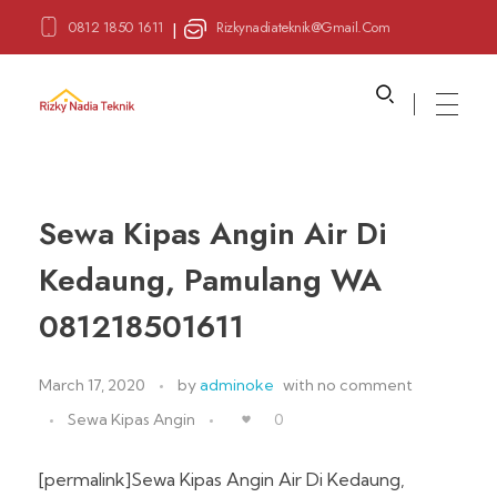
0812 1850 1611
Rizkynadiateknik@gmail.com
|
Sewa Alat Pesta
Layanan Sewa Alat Pesta
Sewa Kipas Angin Air Di
Kedaung, Pamulang WA
081218501611
March 17, 2020
by
adminoke
with
no comment
Sewa Kipas Angin
0
[permalink]Sewa Kipas Angin Air Di Kedaung,