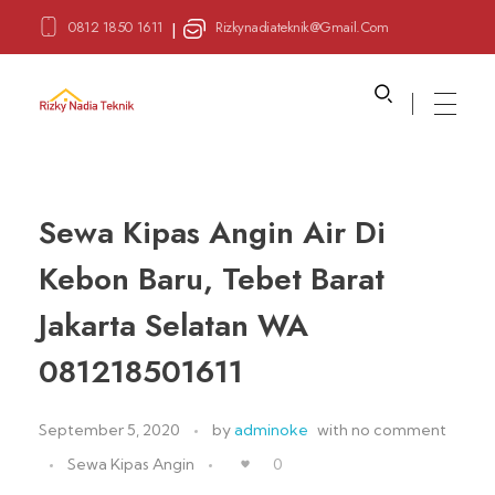
0812 1850 1611
Rizkynadiateknik@gmail.com
|
Sewa Alat Pesta
Layanan Sewa Alat Pesta
Sewa Kipas Angin Air Di
Kebon Baru, Tebet Barat
Jakarta Selatan WA
081218501611
September 5, 2020
by
adminoke
with
no comment
Sewa Kipas Angin
0