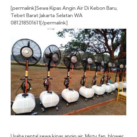
[permalink]Sewa Kipas Angin Air Di Kebon Baru,
Tebet Barat Jakarta Selatan WA
081218501611[/permalink]
Usaha rental sewa kipas angin air, Misty fan, blower,