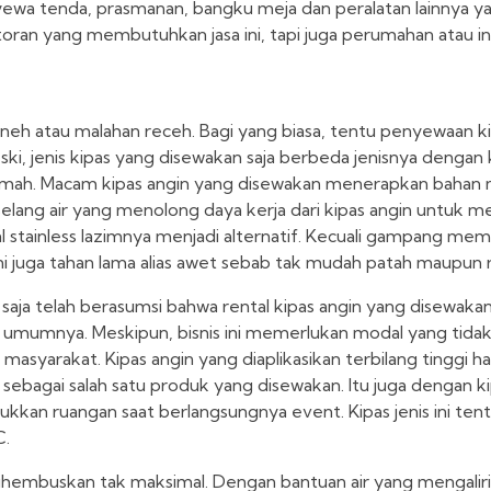
yewa tenda, prasmanan, bangku meja dan peralatan lainnya y
ran yang membutuhkan jasa ini, tapi juga perumahan atau in
aneh atau malahan receh. Bagi yang biasa, tentu penyewaan k
, jenis kipas yang disewakan saja berbeda jenisnya dengan 
rumah. Macam kipas angin yang disewakan menerapkan bahan 
ang air yang menolong daya kerja dari kipas angin untuk m
l stainless lazimnya menjadi alternatif. Kecuali gampang mem
ni juga tahan lama alias awet sebab tak mudah patah maupun 
ja telah berasumsi bahwa rental kipas angin yang disewakan
umumnya. Meskipun, bisnis ini memerlukan modal yang tidak 
h masyarakat. Kipas angin yang diaplikasikan terbilang tinggi 
ebagai salah satu produk yang disewakan. Itu juga dengan kip
ukkan ruangan saat berlangsungnya event. Kipas jenis ini ten
C.
dihembuskan tak maksimal. Dengan bantuan air yang mengaliri