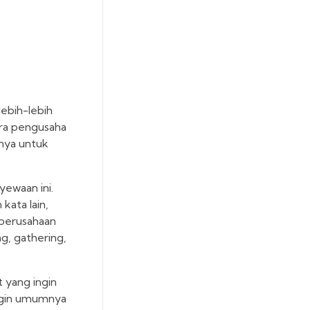
lebih-lebih
ara pengusaha
nnya untuk
yewaan ini.
kata lain,
a perusahaan
g, gathering,
t yang ingin
angin umumnya