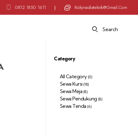
0812 1850 1611
Rizkynadiateknik@gmail.com
|
Search
Category
A
All Category
(0)
Sewa Kursi
(18)
Sewa Meja
(8)
Sewa Pendukung
(8)
Sewa Tenda
(6)