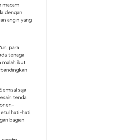
an macam
eda dengan
gan angin yang
Pun, para
pada tenaga
n malah ikut
erbandingkan
Semisal saja
desain tenda
ponen-
tul hati-hati.
gan bagian
sendiri,