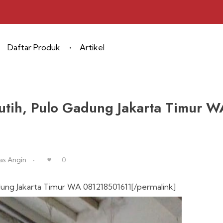
Daftar Produk
Artikel
utih, Pulo Gadung Jakarta Timur W
as Angin
0
adung Jakarta Timur WA 081218501611[/permalink]