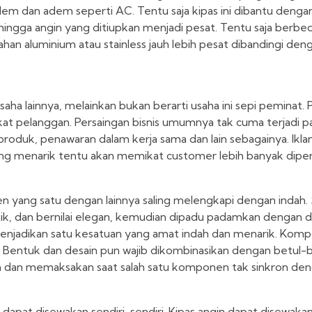
dem dan adem seperti AC. Tentu saja kipas ini dibantu deng
ingga angin yang ditiupkan menjadi pesat. Tentu saja berb
bahan aluminium atau stainless jauh lebih pesat dibandingi den
saha lainnya, melainkan bukan berarti usaha ini sepi peminat. 
mikat pelanggan. Persaingan bisnis umumnya tak cuma terjadi 
s produk, penawaran dalam kerja sama dan lain sebagainya. Ikla
 yang menarik tentu akan memikat customer lebih banyak dip
n yang satu dengan lainnya saling melengkapi dengan indah. 
ntik, dan bernilai elegan, kemudian dipadu padamkan dengan 
 menjadikan satu kesatuan yang amat indah dan menarik. Kom
 Bentuk dan desain pun wajib dikombinasikan dengan betul-be
eh dan memaksakan saat salah satu komponen tak sinkron den
pat disewakan sendiri-sendiri. Kipas angin dapat disewakan 