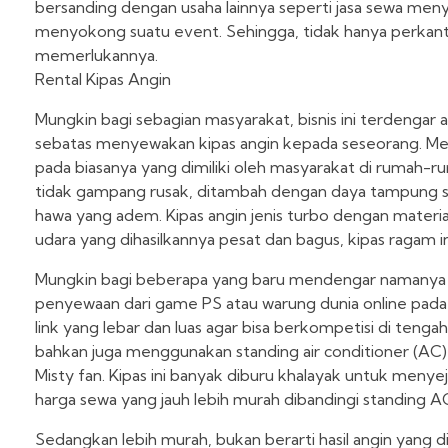
bersanding dengan usaha lainnya seperti jasa sewa men
menyokong suatu event. Sehingga, tidak hanya perkanto
memerlukannya.
Rental Kipas Angin
Mungkin bagi sebagian masyarakat, bisnis ini terdengar 
sebatas menyewakan kipas angin kepada seseorang. Meski
pada biasanya yang dimiliki oleh masyarakat di rumah-
tidak gampang rusak, ditambah dengan daya tampung sel
hawa yang adem. Kipas angin jenis turbo dengan materia
udara yang dihasilkannya pesat dan bagus, kipas ragam i
Mungkin bagi beberapa yang baru mendengar namanya sa
penyewaan dari game PS atau warung dunia online pada 
link yang lebar dan luas agar bisa berkompetisi di tenga
bahkan juga menggunakan standing air conditioner (AC) s
Misty fan. Kipas ini banyak diburu khalayak untuk menyej
harga sewa yang jauh lebih murah dibandingi standing A
Sedangkan lebih murah, bukan berarti hasil angin yang 