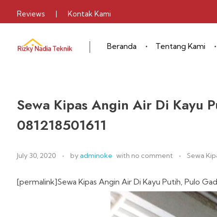
Reviews
|
Kontak Kami
Beranda
Tentang Kami
Sewa Alat Pesta
Layanan Sewa Alat Pesta
Sewa Kipas Angin Air Di Kayu P
081218501611
July 30, 2020
by
adminoke
with
no comment
Sewa Kip
[permalink]Sewa Kipas Angin Air Di Kayu Putih, Pulo G