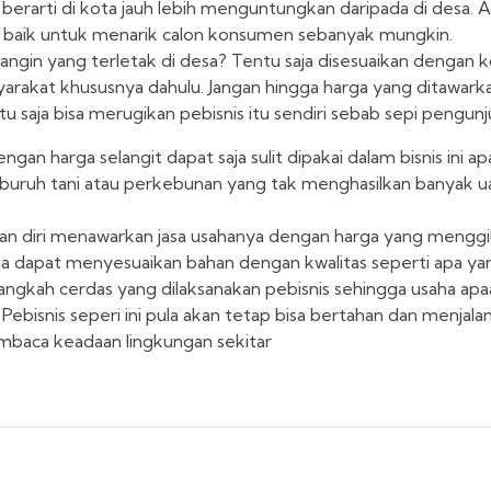
 berarti di kota jauh lebih menguntungkan daripada di desa.
baik untuk menarik calon konsumen sebanyak mungkin.
 angin yang terletak di desa? Tentu saja disesuaikan dengan ko
arakat khususnya dahulu. Jangan hingga harga yang ditawarkan
tu saja bisa merugikan pebisnis itu sendiri sebab sepi pengunj
gan harga selangit dapat saja sulit dipakai dalam bisnis ini apa
buruh tani atau perkebunan yang tak menghasilkan banyak u
akan diri menawarkan jasa usahanya dengan harga yang menggil
ga dapat menyesuaikan bahan dengan kwalitas seperti apa ya
langkah cerdas yang dilaksanakan pebisnis sehingga usaha apa
ebisnis seperi ini pula akan tetap bisa bertahan dan menjalan
baca keadaan lingkungan sekitar