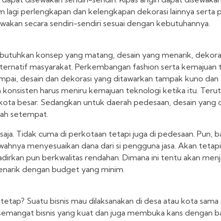
lagi perlengkapan dan kelengkapan dekorasi lainnya serta 
wakan secara sendiri-sendiri sesuai dengan kebutuhannya.
ibutuhkan konsep yang matang, desain yang menarik, dekoras
i alternatif masyarakat. Perkembangan fashion serta kemajuan
 sampai, desain dan dekorasi yang ditawarkan tampak kuno dan
konsisten harus meniru kemajuan teknologi ketika itu. Teru
ta-kota besar. Sedangkan untuk daerah pedesaan, desain yang 
yah setempat.
na saja. Tidak cuma di perkotaan tetapi juga di pedesaan. Pun, 
hnya menyesuaikan dana dari si pengguna jasa. Akan tetap
irkan pun berkwalitas rendahan. Dimana ini tentu akan menj
enarik dengan budget yang minim.
tetap? Suatu bisnis mau dilaksanakan di desa atau kota sama s
mangat bisnis yang kuat dan juga membuka kans dengan ba