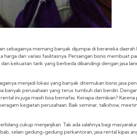
an lain sebagainya memang banyak dijumpai di beraneka daerah 
harga dan variasi fasilitasnya. Persaingan bisnis membuat p
 dan kekuatan tarik yang berbeda dibandingi dengan jasa lai
bagainya menjadi lokasi yang banyak ditemukan bisnis jasa pen
ena banyak perusahaan yang terus tumbuh dan berdiri. Dengan 
sa rental ini juga masih bisa bernafas. Kenapa demikian? Karen
beragam kegiatan perusahaan. Baik seminar, talkshow, meetin
terbilang cukup menjanjikan. Tak ada salahnya bagi masyaraka
bab, selain gedung-gedung perkantoran, jasa rental kipas 