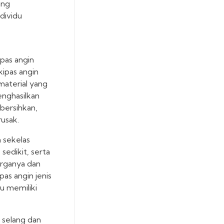
ang
dividu
ipas angin
kipas angin
material yang
enghasilkan
bersihkan,
rusak.
 sekelas
sedikit, serta
harganya dan
as angin jenis
tu memiliki
 selang dan