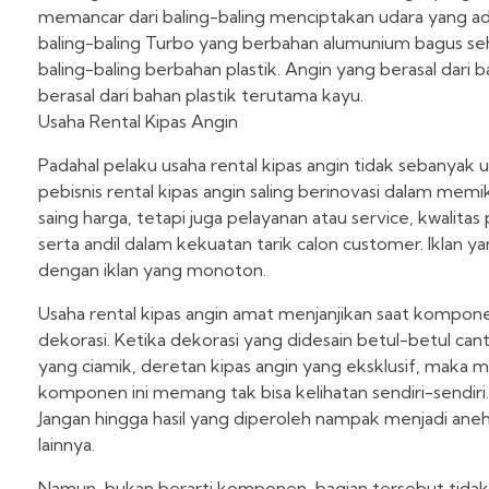
memancar dari baling-baling menciptakan udara yang a
baling-baling Turbo yang berbahan alumunium bagus seh
baling-baling berbahan plastik. Angin yang berasal dari 
berasal dari bahan plastik terutama kayu.
Usaha Rental Kipas Angin
Padahal pelaku usaha rental kipas angin tidak sebanyak u
pebisnis rental kipas angin saling berinovasi dalam me
saing harga, tetapi juga pelayanan atau service, kwalita
serta andil dalam kekuatan tarik calon customer. Iklan
dengan iklan yang monoton.
Usaha rental kipas angin amat menjanjikan saat kompone
dekorasi. Ketika dekorasi yang didesain betul-betul ca
yang ciamik, deretan kipas angin yang eksklusif, maka
komponen ini memang tak bisa kelihatan sendiri-sendiri.
Jangan hingga hasil yang diperoleh nampak menjadi an
lainnya.
Namun, bukan berarti komponen-bagian tersebut tidak da