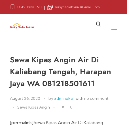
0812 1850 1611
Rizkynadiateknik@gmail.com
|
Sewa Alat Pesta
Layanan Sewa Alat Pesta
Sewa Kipas Angin Air Di
Kaliabang Tengah, Harapan
Jaya WA 081218501611
August 26, 2020
by
adminoke
with
no comment
Sewa Kipas Angin
0
[permalink]Sewa Kipas Angin Air Di Kaliabang