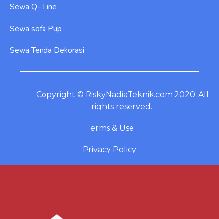
Sewa Q- Line
Sewa sofa Pup
Sewa Tenda Dekorasi
Copyright © RiskyNadiaTeknik.com 2020. All
rights reserved.
Terms & Use
Privacy Policy