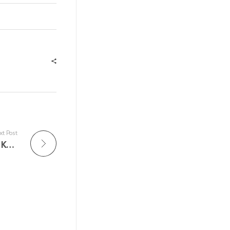
t Post
Sewa Kipas Angin Air Di Kembangan Utara, Kembangan WA 081218501611