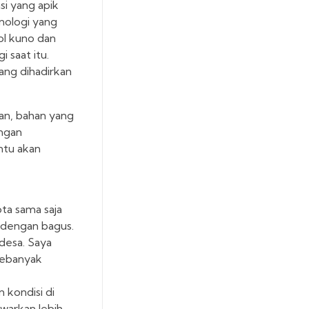
i yang apik
knologi yang
ol kuno dan
 saat itu.
yang dihadirkan
han, bahan yang
engan
ntu akan
ota sama saja
 dengan bagus.
 desa. Saya
sebanyak
 kondisi di
awarkan lebih