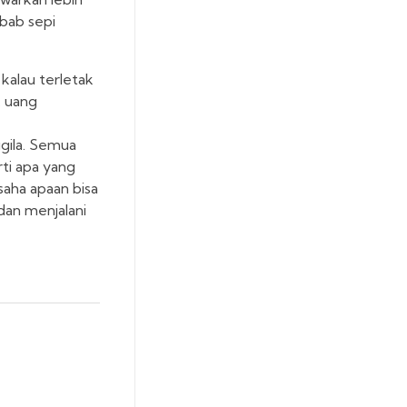
ebab sepi
 kalau terletak
k uang
gila. Semua
ti apa yang
saha apaan bisa
dan menjalani