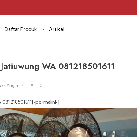
Daftar Produk
Artikel
e, Jatiuwung WA 081218501611
pas Angin
0
A 081218501611[/permalink]