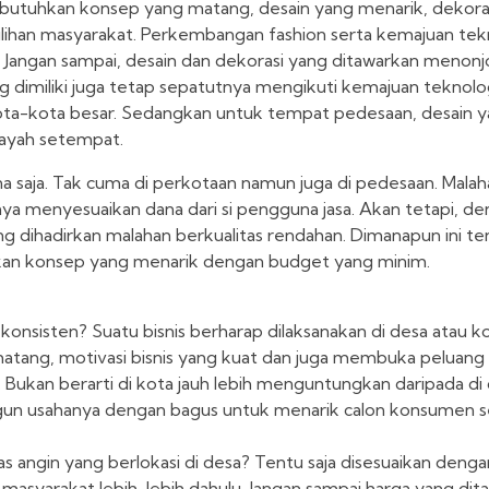
ibutuhkan konsep yang matang, desain yang menarik, dekoras
i pilihan masyarakat. Perkembangan fashion serta kemajuan te
i. Jangan sampai, desain dan dekorasi yang ditawarkan menonj
imiliki juga tetap sepatutnya mengikuti kemajuan teknologi
tau kota-kota besar. Sedangkan untuk tempat pedesaan, desain 
ayah setempat.
mana saja. Tak cuma di perkotaan namun juga di pedesaan. Mala
a menyesuaikan dana dari si pengguna jasa. Akan tetapi, d
ng dihadirkan malahan berkualitas rendahan. Dimanapun ini te
dkan konsep yang menarik dengan budget yang minim.
 konsisten? Suatu bisnis berharap dilaksanakan di desa atau k
tang, motivasi bisnis yang kuat dan juga membuka peluang
 Bukan berarti di kota jauh lebih menguntungkan daripada di
un usahanya dengan bagus untuk menarik calon konsumen 
as angin yang berlokasi di desa? Tentu saja disesuaikan dengan
 masyarakat lebih-lebih dahulu. Jangan sampai harga yang dit