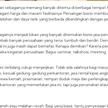
dan lain sebagainya memang banyak ditemui di berbagai tempa
gam harga dan macam fasilitasnya. Persaingan bisnis membu
elebihan dan daya tarik yang berbeda dibandingkan dengan jas
bagainya menjadi lokasi yang banyak ditemukan bisnis jasa pen
ebab banyak perusahaan yang terus tumbuh dan berdiri. Deng
ntal ini juga masih dapat bernafas. Kenapa demikian? Karena p
eka kegiatan perusahaan. Bagus seminar, talkshow, meeting, 
ni terbilang cukup menjanjikan. Tidak ada salahnya bagi masy
 kecuali gedung-gedung perkantoran, jasa rental kipas angi
nyewa kemah, prasmanan, tempat duduk meja dan perlengkap
antoran yang memerlukan jasa ini, tapi juga perumahan atau 
 aneh atau malahan receh. Bagi yang biasa, tentu penyewaan k