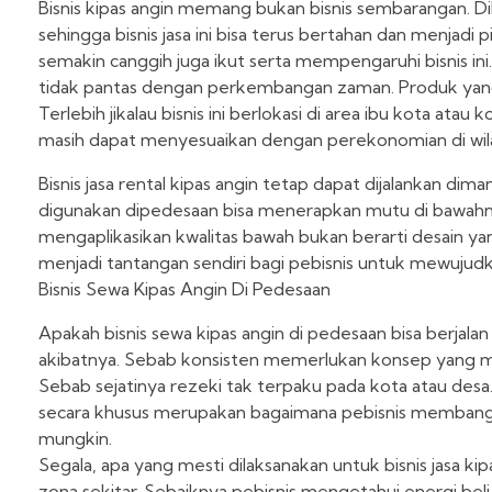
Bisnis kipas angin memang bukan bisnis sembarangan. D
sehingga bisnis jasa ini bisa terus bertahan dan menjad
semakin canggih juga ikut serta mempengaruhi bisnis in
tidak pantas dengan perkembangan zaman. Produk yang d
Terlebih jikalau bisnis ini berlokasi di area ibu kota a
masih dapat menyesuaikan dengan perekonomian di wil
Bisnis jasa rental kipas angin tetap dapat dijalankan di
digunakan dipedesaan bisa menerapkan mutu di bawahny
mengaplikasikan kwalitas bawah bukan berarti desain ya
menjadi tantangan sendiri bagi pebisnis untuk mewuju
Bisnis Sewa Kipas Angin Di Pedesaan
Apakah bisnis sewa kipas angin di pedesaan bisa berjalan
akibatnya. Sebab konsisten memerlukan konsep yang ma
Sebab sejatinya rezeki tak terpaku pada kota atau desa.
secara khusus merupakan bagaimana pebisnis membang
mungkin.
Segala, apa yang mesti dilaksanakan untuk bisnis jasa kip
zona sekitar. Sebaiknya pebisnis mengetahui energi beli