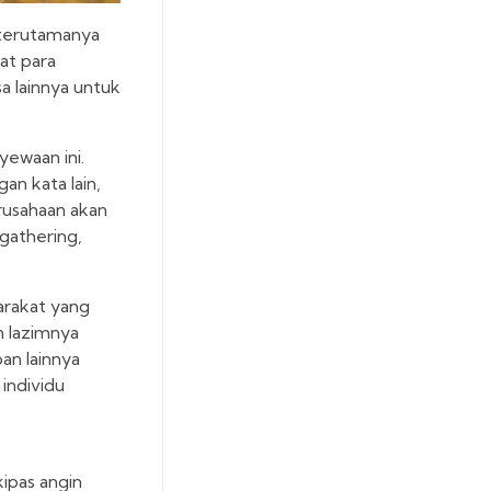
t terutamanya
at para
a lainnya untuk
yewaan ini.
an kata lain,
erusahaan akan
gathering,
arakat yang
n lazimnya
an lainnya
individu
ipas angin