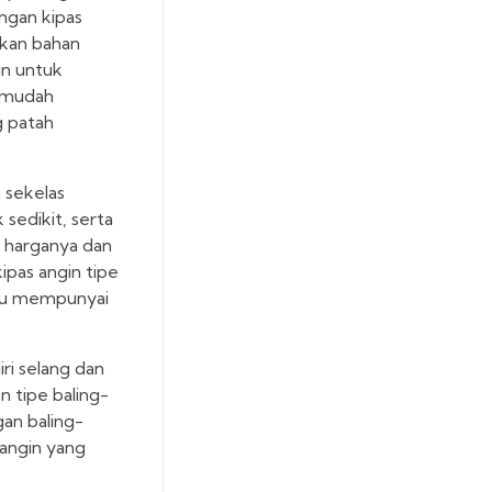
ngan kipas
ikan bahan
in untuk
i mudah
g patah
 sekelas
sedikit, serta
i harganya dan
ipas angin tipe
entu mempunyai
ri selang dan
n tipe baling-
an baling-
 angin yang