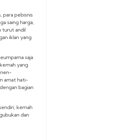
, para pebisnis
ga saing harga,
 turut andil
gan iklan yang
. Seumpama saja
n kemah yang
onen-
n amat hati-
n dengan bagian
sendiri, kemah
, gubukan dan