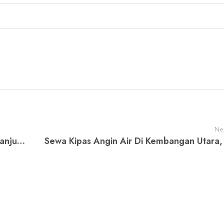
Nex
Sewa Kipas Angin Air Di Tanjung Priok, Tanjung Priok JJakarta Utara WA 081218501611