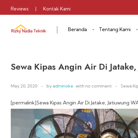
Reviews
|
Kontak Kami
Beranda
Tentang Kami
Sewa Alat Pesta
Layanan Sewa Alat Pesta
Sewa Kipas Angin Air Di Jatak
May 20, 2020
by
adminoke
with
no comment
Sewa Ki
[permalink]Sewa Kipas Angin Air Di Jatake, Jatiuwung W