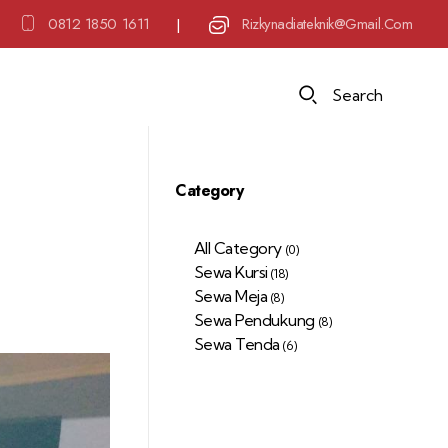
0812 1850 1611
Rizkynadiateknik@gmail.com
|
Search
Category
All Category
(0)
Sewa Kursi
(18)
Sewa Meja
(8)
Sewa Pendukung
(8)
Sewa Tenda
(6)