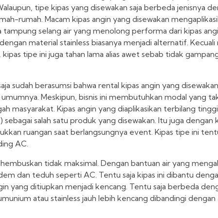
laupun, tipe kipas yang disewakan saja berbeda jenisnya de
rumah-rumah. Macam kipas angin yang disewakan mengaplikas
 tampung selang air yang menolong performa dari kipas ang
dengan material stainless biasanya menjadi alternatif. Kecual
kipas tipe ini juga tahan lama alias awet sebab tidak gampan
ja sudah berasumsi bahwa rental kipas angin yang disewakan
umumnya. Meskipun, bisnis ini membutuhkan modal yang tak 
ah masyarakat. Kipas angin yang diaplikasikan terbilang tingg
 sebagai salah satu produk yang disewakan. Itu juga dengan k
ejukkan ruangan saat berlangsungnya event. Kipas tipe ini t
ding AC.
dihembuskan tidak maksimal. Dengan bantuan air yang mengali
em dan teduh seperti AC. Tentu saja kipas ini dibantu denga
gin yang ditiupkan menjadi kencang. Tentu saja berbeda deng
alumunium atau stainless jauh lebih kencang dibandingi dengan