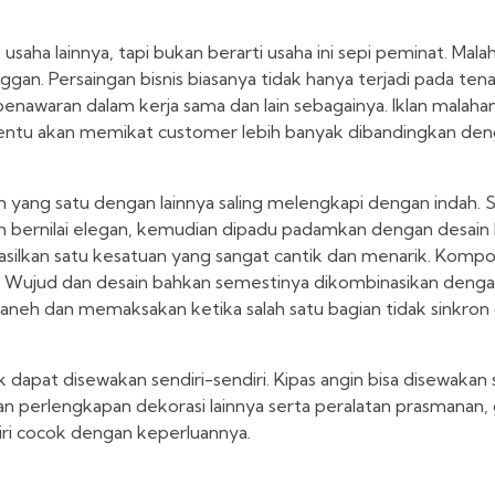
saha lainnya, tapi bukan berarti usaha ini sepi peminat. Malah
ggan. Persaingan bisnis biasanya tidak hanya terjadi pada tena
penawaran dalam kerja sama dan lain sebagainya. Iklan malahan
 tentu akan memikat customer lebih banyak dibandingkan den
ian yang satu dengan lainnya saling melengkapi dengan indah
 dan bernilai elegan, kemudian dipadu padamkan dengan desai
hasilkan satu kesatuan yang sangat cantik dan menarik. Komp
ri. Wujud dan desain bahkan semestinya dikombinasikan denga
i aneh dan memaksakan ketika salah satu bagian tidak sinkro
dapat disewakan sendiri-sendiri. Kipas angin bisa disewakan 
dan perlengkapan dekorasi lainnya serta peralatan prasmanan
iri cocok dengan keperluannya.