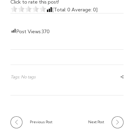
Click to rate this post!
[Total:
0
Average:
0
]
Post Views:
370
Tags: No tags
Previous Post
Next Post