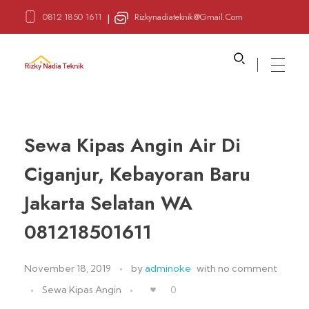
0812 1850 1611
Rizkynadiateknik@gmail.com
|
Sewa Alat Pesta
Layanan Sewa Alat Pesta
Sewa Kipas Angin Air Di
Ciganjur, Kebayoran Baru
Jakarta Selatan WA
081218501611
November 18, 2019
by
adminoke
with
no comment
Sewa Kipas Angin
0