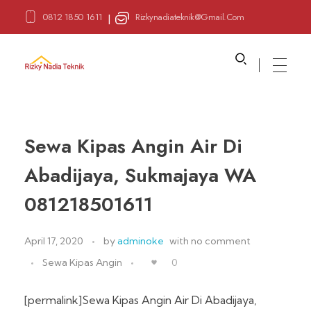
0812 1850 1611
Rizkynadiateknik@gmail.com
|
Sewa Alat Pesta
Layanan Sewa Alat Pesta
Sewa Kipas Angin Air Di
Abadijaya, Sukmajaya WA
081218501611
April 17, 2020
by
adminoke
with
no comment
Sewa Kipas Angin
0
[permalink]Sewa Kipas Angin Air Di Abadijaya,