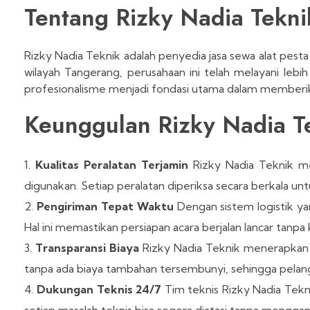
Tentang Rizky Nadia Tekni
Rizky Nadia Teknik adalah penyedia jasa sewa alat pest
wilayah Tangerang, perusahaan ini telah melayani le
profesionalisme menjadi fondasi utama dalam memberik
Keunggulan Rizky Nadia T
Kualitas Peralatan Terjamin
Rizky Nadia Teknik me
digunakan. Setiap peralatan diperiksa secara berkala un
Pengiriman Tepat Waktu
Dengan sistem logistik ya
Hal ini memastikan persiapan acara berjalan lancar tanpa
Transparansi Biaya
Rizky Nadia Teknik menerapkan ke
tanpa ada biaya tambahan tersembunyi, sehingga pelan
Dukungan Teknis 24/7
Tim teknis Rizky Nadia Tek
setiap masalah teknis bisa segera diatasi tanpa menggan