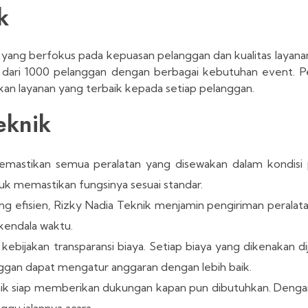
k
a yang berfokus pada kepuasan pelanggan dan kualitas layanan
bih dari 1000 pelanggan dengan berbagai kebutuhan event. 
an layanan yang terbaik kepada setiap pelanggan.
eknik
mastikan semua peralatan yang disewakan dalam kondisi 
tuk memastikan fungsinya sesuai standar.
ng efisien, Rizky Nadia Teknik menjamin pengiriman peralat
 kendala waktu.
bijakan transparansi biaya. Setiap biaya yang dikenakan dij
ggan dapat mengatur anggaran dengan lebih baik.
nik siap memberikan dukungan kapan pun dibutuhkan. Dengan
ggu jalannya acara.