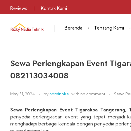
Reviews
|
Kontak Kami
Beranda
Tentang Kami
Sewa Alat Pesta
Layanan Sewa Alat Pesta
Sewa Perlengkapan Event Tigar
082113034008
May 31, 2024
by
adminoke
with
no comment
Sewa Pe
Sewa Perlengkapan Event Tigaraksa Tangerang,
penyedia perlengkapan event yang tepat menjadi kun
menghadapi berbagai kendala dengan penyedia perleng
muncul antara lain: