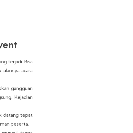
vent
g terjadi. Bisa
 jalannya acara
abkan gangguan
sung. Kejadian
ak datang tepat
aman peserta.
 muncul tanpa