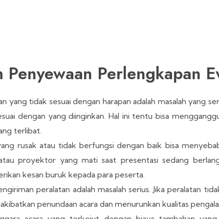
 Penyewaan Perlengkapan E
 yang tidak sesuai dengan harapan adalah masalah yang serin
 sesuai dengan yang diinginkan. Hal ini tentu bisa mengganggu
g terlibat.
yang rusak atau tidak berfungsi dengan baik bisa menyeb
atau proyektor yang mati saat presentasi sedang berlang
rikan kesan buruk kepada para peserta.
iriman peralatan adalah masalah serius. Jika peralatan tid
ngakibatkan penundaan acara dan menurunkan kualitas pengal
gara acara yang terkejut dengan biaya tambahan yang