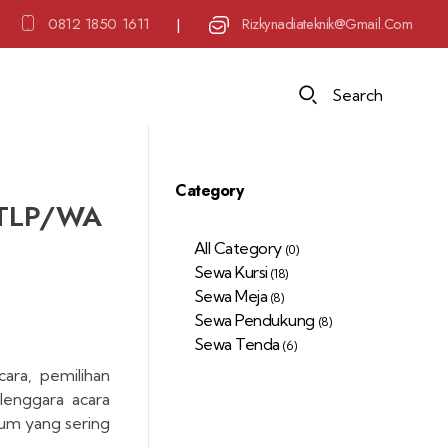
0812 1850 1611
Rizkynadiateknik@gmail.com
|
Search
Category
, TLP/WA
All Category
(0)
Sewa Kursi
(18)
Sewa Meja
(8)
Sewa Pendukung
(8)
Sewa Tenda
(6)
ara, pemilihan
lenggara acara
um yang sering