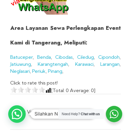
Area Layanan Sewa Perlengkapan Event
Kami di Tangerang, Meliputi:
Batuceper
,
Benda
,
Cibodas
,
Ciledug
,
Cipondoh
,
Jatiuwung
,
Karangtengah
,
Karawaci
,
Larangan
,
Neglasari
,
Periuk
,
Pinang
,
Click to rate this post!
[Total:
0
Average:
0
]
Post Views:
299
Need Help?
Chat with us
1