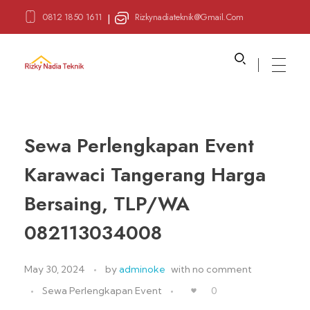
0812 1850 1611
Rizkynadiateknik@gmail.com
|
Sewa Alat Pesta
Layanan Sewa Alat Pesta
Sewa Perlengkapan Event
Karawaci Tangerang Harga
Bersaing, TLP/WA
082113034008
May 30, 2024
by
adminoke
with
no comment
Sewa Perlengkapan Event
0